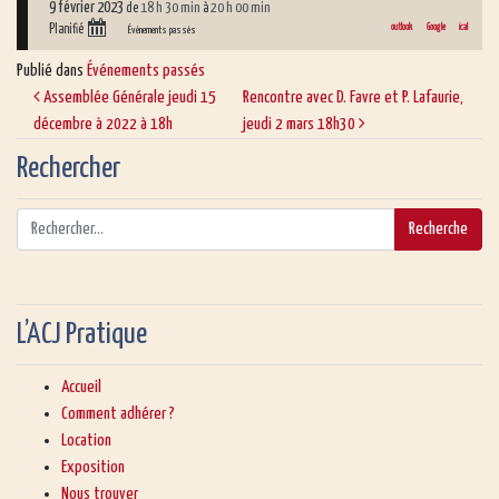
9 février 2023
18 h 30 min
20 h 00 min
de
à
outlook
Google
ical
Planifié
Événements passés
Publié dans
Événements passés
Assemblée Générale jeudi 15
Rencontre avec D. Favre et P. Lafaurie,
décembre à 2022 à 18h
jeudi 2 mars 18h30
Rechercher
L’ACJ Pratique
Accueil
Comment adhérer ?
Location
Exposition
Nous trouver